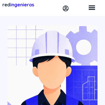
red
ingenieros