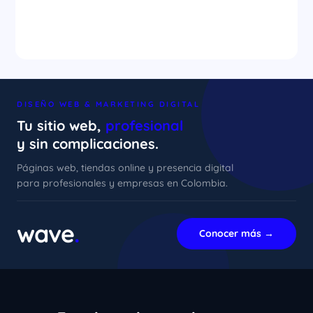
DISEÑO WEB & MARKETING DIGITAL
Tu sitio web,
profesional
y sin complicaciones.
Páginas web, tiendas online y presencia digital
para profesionales y empresas en Colombia.
xImenA
En línea ahora
wave
.
Conocer más →