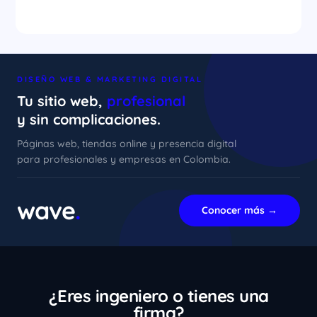
DISEÑO WEB & MARKETING DIGITAL
Tu sitio web,
profesional
y sin complicaciones.
Páginas web, tiendas online y presencia digital
para profesionales y empresas en Colombia.
xImenA
En línea ahora
wave
.
Conocer más →
¿Eres ingeniero o tienes una
firma?