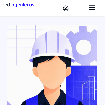
red
ingenieros