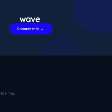
wave
.
xImenA
En línea ahora
Conocer más →
esde hoy.