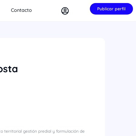
Publicar perfil
Contacto
osta
 territorial gestión predial y formulación de