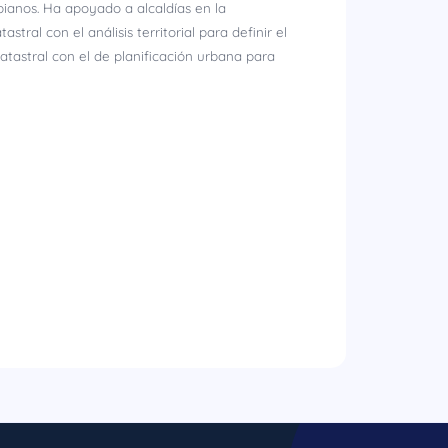
ianos. Ha apoyado a alcaldías en la
tral con el análisis territorial para definir el
atastral con el de planificación urbana para