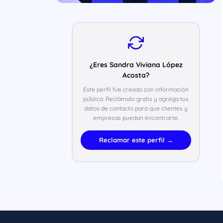
¿Eres Sandra Viviana López
Acosta?
Este perfil fue creado con información
pública. Reclámalo gratis y agrega tus
datos de contacto para que clientes y
empresas puedan encontrarte.
Reclamar este perfil →