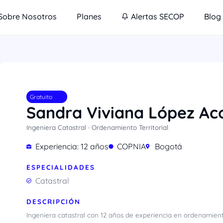
Sobre Nosotros
Planes
Alertas SECOP
Blog
Gratuito
Sandra Viviana López Ac
Ingeniera Catastral · Ordenamiento Territorial
Experiencia: 12 años
COPNIA
Bogotá
ESPECIALIDADES
Catastral
DESCRIPCIÓN
Ingeniera catastral con 12 años de experiencia en ordenamiento