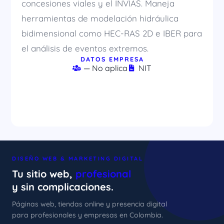
concesiones viales y el INVÍAS. Maneja
herramientas de modelación hidráulica
bidimensional como HEC-RAS 2D e IBER para
el análisis de eventos extremos.
DATOS EMPRESA
— No aplica
NIT
DISEÑO WEB & MARKETING DIGITAL
Tu sitio web,
profesional
y sin complicaciones.
Páginas web, tiendas online y presencia digital
para profesionales y empresas en Colombia.
xImenA