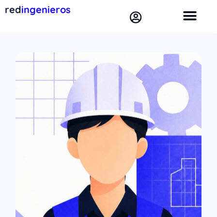
red
ingenieros