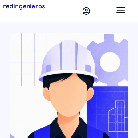
red
ingenieros