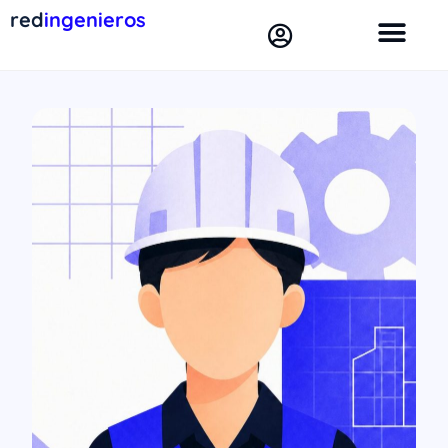
red
ingenieros