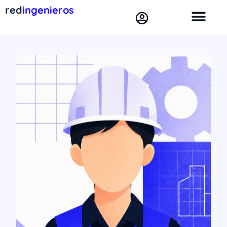
red
ingenieros