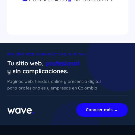
DISEÑO WEB & MARKETING DIGITAL
Tu sitio web,
profesional
y sin complicaciones.
Páginas web, tiendas online y presencia digital
para profesionales y empresas en Colombia.
xImenA
En línea ahora
wave
.
Conocer más →