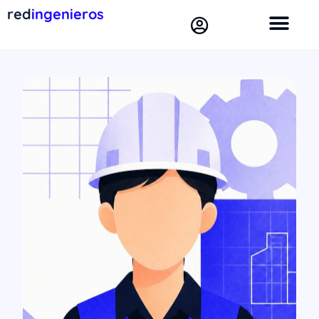
red
ingenieros