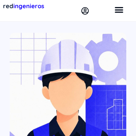
red
ingenieros