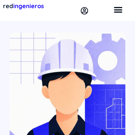
red
ingenieros