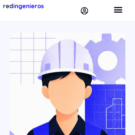
red
ingenieros