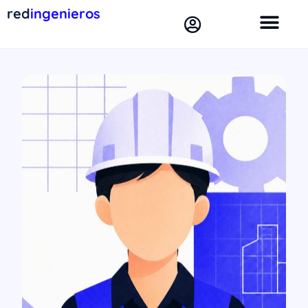
red
ingenieros