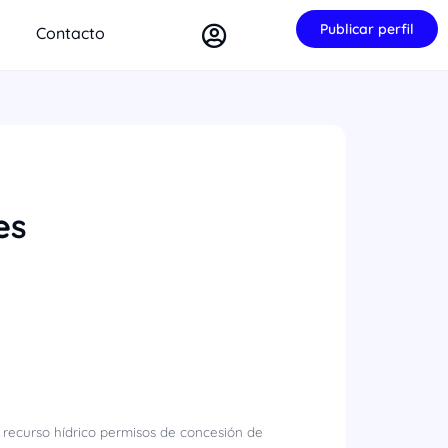
Publicar perfil
Contacto
es
 recurso hídrico permisos de concesión de