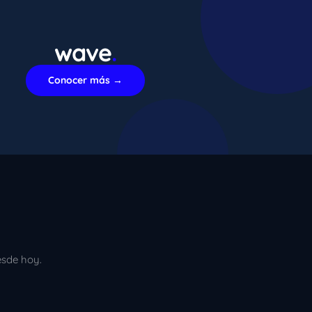
wave
.
xImenA
En línea ahora
Conocer más →
esde hoy.