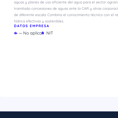
aguas y planes de uso eficiente del agua para el sector agroind
tramitado concesiones de aguas ante la CAR y otras corporac
de diferente escala. Combina el conocimiento técnico con el re
hídrica efectivas y sostenibles.
DATOS EMPRESA
— No aplica
NIT