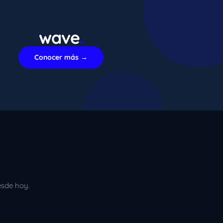
wave
.
xImenA
En línea ahora
Conocer más →
esde hoy.