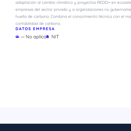
adaptación al cambio climático y proyectos REDD+ en ecosist
empresas del sector privado y a organizaciones no gubername
huella de carbono. Combina el conocimiento técnico con el m
contabilidad de carbono.
DATOS EMPRESA
— No aplica
NIT