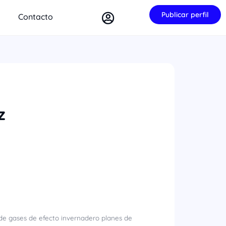
Publicar perfil
Contacto
z
 de gases de efecto invernadero planes de