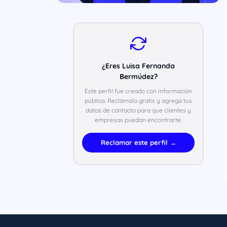
¿Eres Luisa Fernanda
Bermúdez?
Este perfil fue creado con información
pública. Reclámalo gratis y agrega tus
datos de contacto para que clientes y
empresas puedan encontrarte.
Reclamar este perfil →