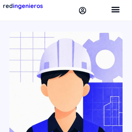
red
ingenieros