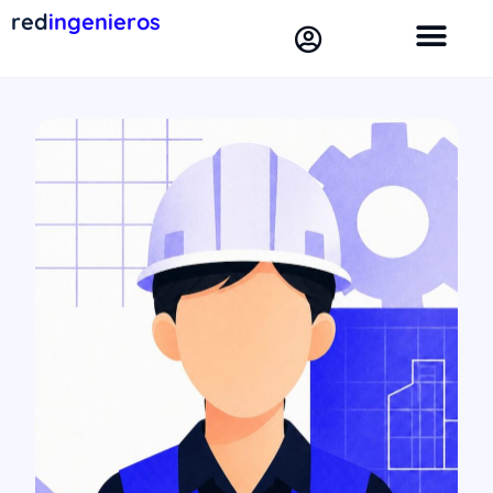
red
ingenieros