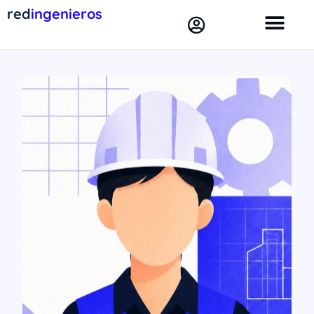
red
ingenieros