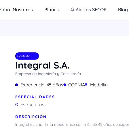
Sobre Nosotros
Planes
Alertas SECOP
Blog
Gratuito
Integral S.A.
Empresa de Ingeniería y Consultoría
Experiencia: 45 años
COPNIA
Medellín
ESPECIALIDADES
Estructuras
DESCRIPCIÓN
Integral es una firma medellense con más de 45 años de experi