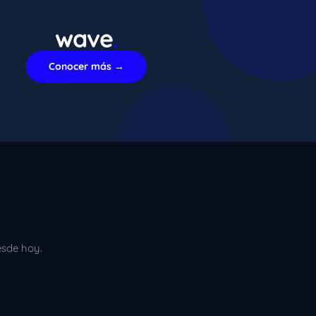
wave
.
xImenA
En línea ahora
Conocer más →
esde hoy.