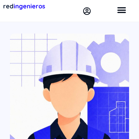
red
ingenieros