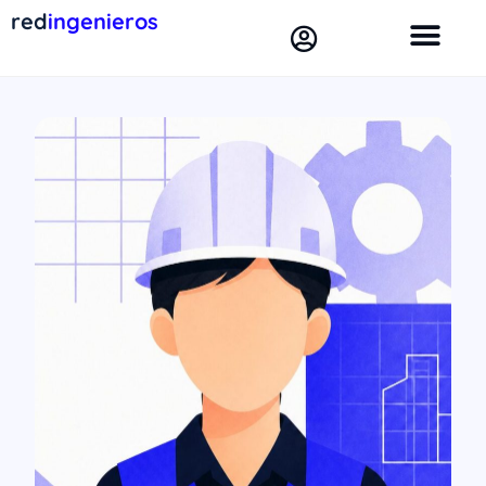
red
ingenieros