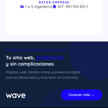
DATOS EMPRESA
1 a 5 ingenieros
NIT: 901.765.432-1
DISEÑO WEB & MARKETING DIGITAL
Tu sitio web,
profesional
y sin complicaciones.
Páginas web, tiendas online y presencia digital
para profesionales y empresas en Colombia.
xImenA
En línea ahora
wave
.
Conocer más →