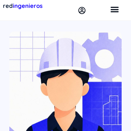
red
ingenieros