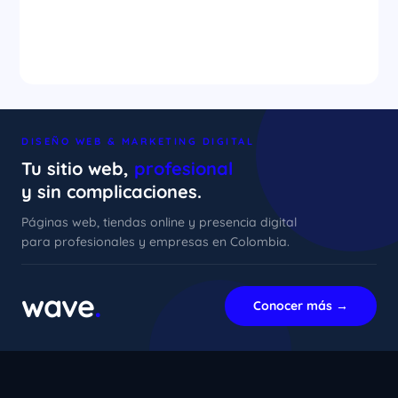
DISEÑO WEB & MARKETING DIGITAL
Tu sitio web,
profesional
y sin complicaciones.
Páginas web, tiendas online y presencia digital
para profesionales y empresas en Colombia.
xImenA
En línea ahora
wave
.
Conocer más →