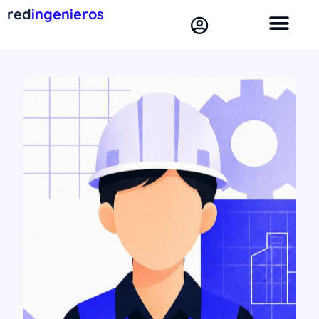
red
ingenieros