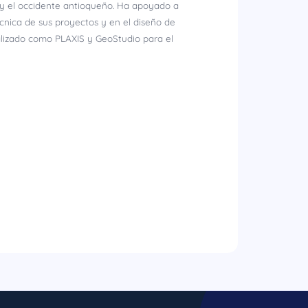
n y el occidente antioqueño. Ha apoyado a
écnica de sus proyectos y en el diseño de
alizado como PLAXIS y GeoStudio para el