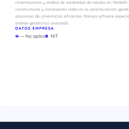
cimentaciones y análisis de estabilidad de taludes en Medellí
constructoras y concesiones viales en la caracterización geot
soluciones de cimentación eficientes. Maneja software especi
análisis geotécnico avanzado.
DATOS EMPRESA
— No aplica
NIT