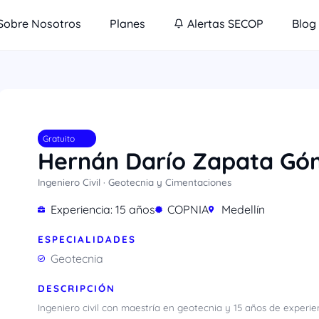
Sobre Nosotros
Planes
Alertas SECOP
Blog
Gratuito
Hernán Darío Zapata Gó
Ingeniero Civil · Geotecnia y Cimentaciones
Experiencia: 15 años
COPNIA
Medellín
ESPECIALIDADES
Geotecnia
DESCRIPCIÓN
Ingeniero civil con maestría en geotecnia y 15 años de experie