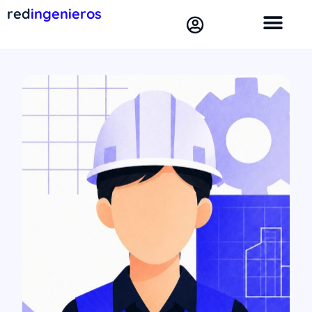
red
ingenieros