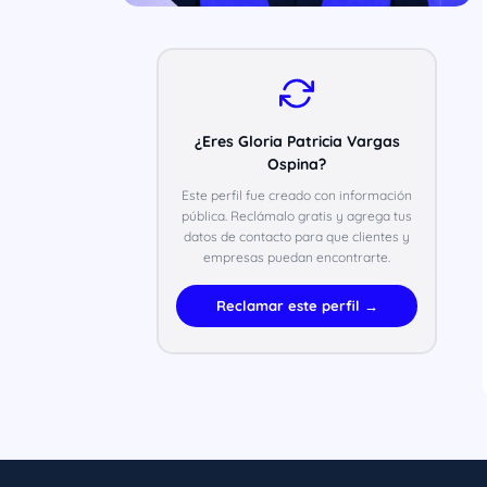
¿Eres Gloria Patricia Vargas
Ospina?
Este perfil fue creado con información
pública. Reclámalo gratis y agrega tus
datos de contacto para que clientes y
empresas puedan encontrarte.
Reclamar este perfil →