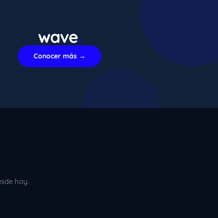
wave
.
xImenA
En línea ahora
Conocer más →
esde hoy.