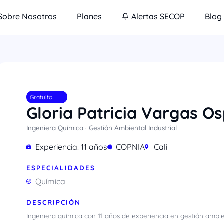
Sobre Nosotros
Planes
Alertas SECOP
Blog
Gratuito
Gloria Patricia Vargas O
Ingeniera Química · Gestión Ambiental Industrial
Experiencia: 11 años
COPNIA
Cali
ESPECIALIDADES
Química
DESCRIPCIÓN
Ingeniera química con 11 años de experiencia en gestión ambien