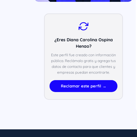
¿Eres Diana Carolina Ospina
Henao?
Este perfil fue creado con información
pública. Reclámalo gratis y agrega tus
datos de contacto para que clientes y
empresas puedan encontrarte.
Reclamar este perfil →