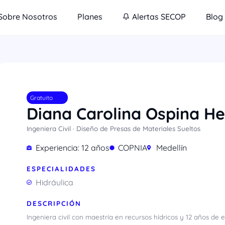
Sobre Nosotros
Planes
Alertas SECOP
Blog
Gratuito
Diana Carolina Ospina H
Ingeniera Civil · Diseño de Presas de Materiales Sueltos
Experiencia: 12 años
COPNIA
Medellín
ESPECIALIDADES
Hidráulica
DESCRIPCIÓN
Ingeniera civil con maestría en recursos hídricos y 12 años de 