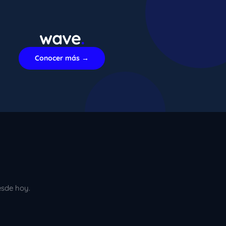
wave
.
xImenA
En línea ahora
Conocer más →
esde hoy.