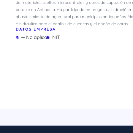
de materiales sueltos microcentrales y obras de captación de
potable en Antioquia. Ha participado en proyectos hidroeléct
abastecimiento de agua rural para municipios antioqueños. M
e hidráulica para el análisis de cuencas y el diseño de obras.
DATOS EMPRESA
— No aplica
NIT