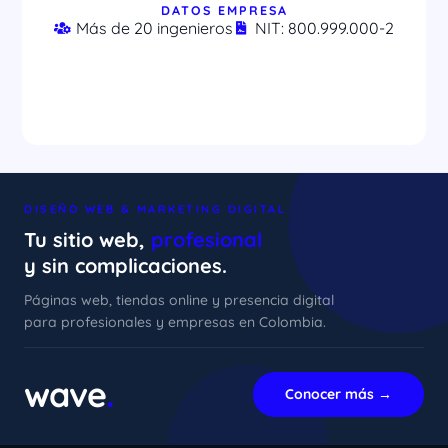
DATOS EMPRESA
Más de 20 ingenieros
NIT: 800.999.000-2
DISEÑO WEB & MARKETING DIGITAL
Tu sitio web,
profesional
y sin complicaciones.
Páginas web, tiendas online y presencia digital
para profesionales y empresas en Colombia.
xImenA
En línea ahora
wave
.
Conocer más →