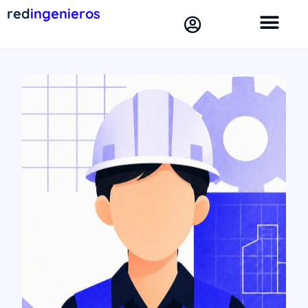
red
ingenieros