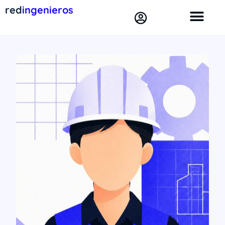
red
ingenieros