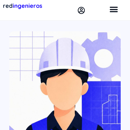
red
ingenieros