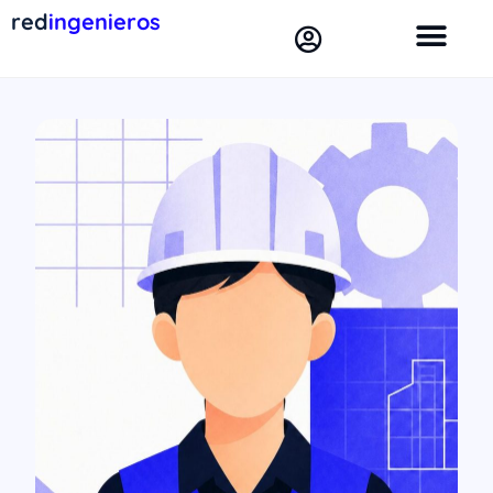
red
ingenieros