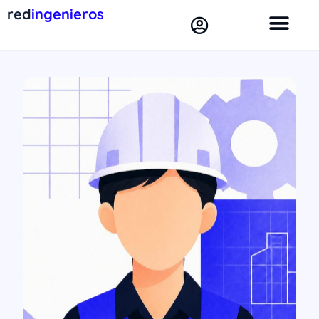
red
ingenieros