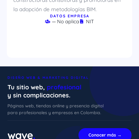
la adopción de metodologías BIM.
DATOS EMPRESA
— No aplica
NIT
DISEÑO WEB & MARKETING DIGITAL
Tu sitio web,
profesional
y sin complicaciones.
Páginas web, tiendas online y presencia digital
para profesionales y empresas en Colombia.
xImenA
En línea ahora
wave
.
Conocer más →