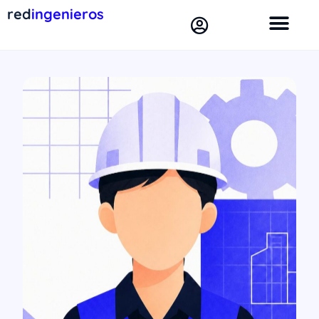
red
ingenieros