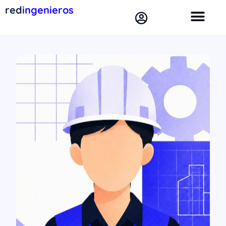
red
ingenieros