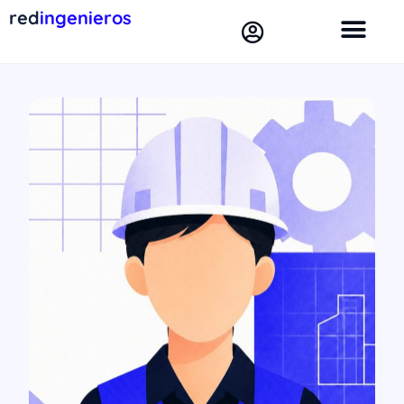
red
ingenieros