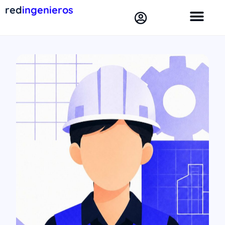
red
ingenieros