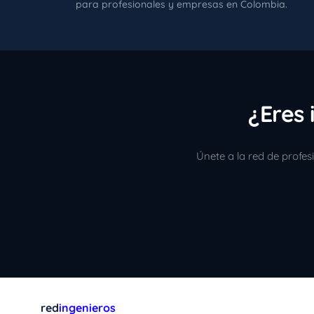
para profesionales y empresas en Colombia.
¿Eres 
Únete a la red de profe
red
ingenieros