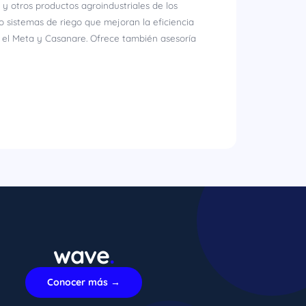
y otros productos agroindustriales de los
 sistemas de riego que mejoran la eficiencia
n el Meta y Casanare. Ofrece también asesoría
wave
.
xImenA
En línea ahora
Conocer más →