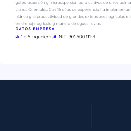
goteo aspersión y microaspersión para cultivos de arroz palma 
Llanos Orientales. Con 16 años de experiencia ha implementado
hídrica y la productividad de grandes extensiones agrícolas e
en drenaje agrícola y manejo de aguas lluvias.
DATOS EMPRESA
1 a 5 ingenieros
NIT: 901.500.111-3