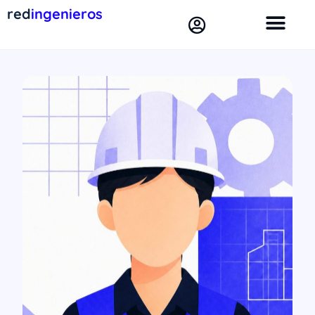
red
ingenieros