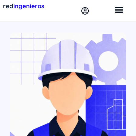
red
ingenieros