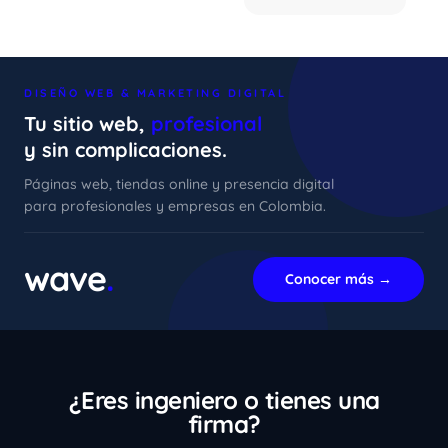
DISEÑO WEB & MARKETING DIGITAL
Tu sitio web,
profesional
y sin complicaciones.
Páginas web, tiendas online y presencia digital
para profesionales y empresas en Colombia.
xImenA
En línea ahora
wave
.
Conocer más →
¿Eres ingeniero o tienes una
firma?