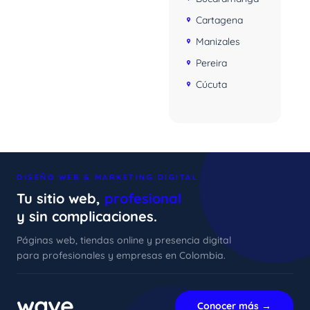
Cartagena
Manizales
Pereira
Cúcuta
DISEÑO WEB & MARKETING DIGITAL
Tu sitio web,
profesional
y sin complicaciones.
Páginas web, tiendas online y presencia digital
para profesionales y empresas en Colombia.
xImenA
En línea ahora
wave
.
Conocer más →