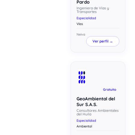
Pardo
Ingeniera de Vías y
Transportes
Especialidad
Vías
Neiva
Ver perfil →
Gratuito
GeoAmbiental del
Sur S.A.S.
Consultores Ambientales
del Huila
Especialidad
Ambiental