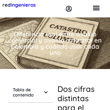
red
ingenieros
Diferencia real entre avalúo
comercial y avalúo catastral en
Colombia y cuándo usar cada
uno
Dos cifras
Tabla de
contenido
distintas
para el