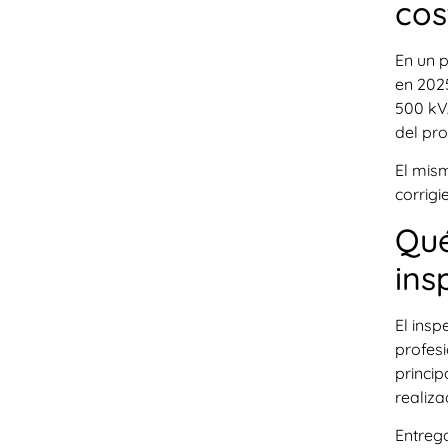
cos
En un 
en 2025
500 kVA
del pro
El mis
corrigi
Qué
ins
El insp
profesi
princip
realiza
Entreg