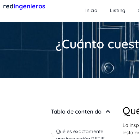
red
ingenieros
Inicio
Listing
¿Cuánto cuest
Qué
Tabla de contenido
La insp
Qué es exactamente
instala
una inspección RETIE