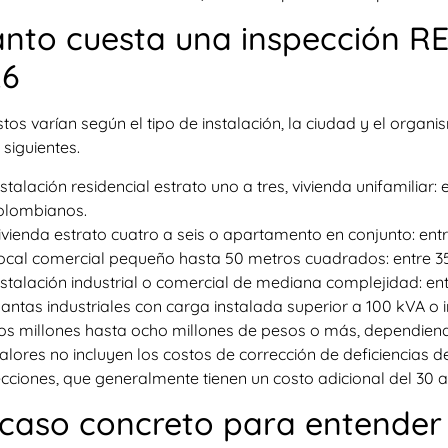
nto cuesta una inspección R
26
tos varían según el tipo de instalación, la ciudad y el organi
 siguientes.
nstalación residencial estrato uno a tres, vivienda unifamiliar
olombianos.
ivienda estrato cuatro a seis o apartamento en conjunto: ent
ocal comercial pequeño hasta 50 metros cuadrados: entre 3
nstalación industrial o comercial de mediana complejidad: en
lantas industriales con carga instalada superior a 100 kVA o 
os millones hasta ocho millones de pesos o más, dependiend
alores no incluyen los costos de corrección de deficiencias d
cciones, que generalmente tienen un costo adicional del 30 al 5
caso concreto para entender 