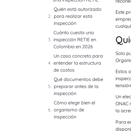
reconec
Quién está autorizado
Este pr
para realizar esta
empresa
inspección
cualqui
Cuánto cuesta una
Qui
inspección RETIE en
Colombia en 2026
Solo pu
Un caso concreto para
Organi
entender la estructura
de costos
Estos 
inspecc
Qué documentos debe
tensión
preparar antes de la
inspección
Un elec
Cómo elegir bien el
ONAC n
organismo de
la acre
inspección
Para en
disponi