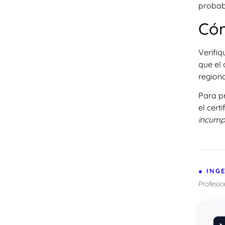
probab
Cóm
Verifiq
que el
regiona
Para pr
el cert
incumpl
● ING
Profesi