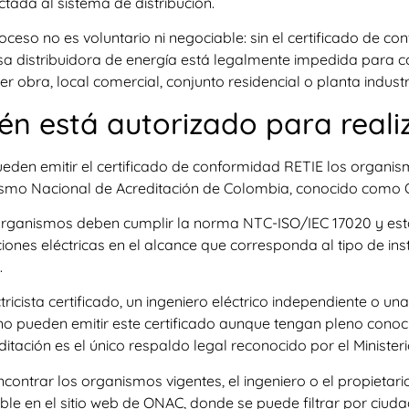
tada al sistema de distribución.
oceso no es voluntario ni negociable: sin el certificado de co
 distribuidora de energía está legalmente impedida para con
er obra, local comercial, conjunto residencial o planta indust
én está autorizado para reali
eden emitir el certificado de conformidad RETIE los organis
smo Nacional de Acreditación de Colombia, conocido como
organismos deben cumplir la norma NTC-ISO/IEC 17020 y esta
iones eléctricas en el alcance que corresponda al tipo de insta
.
tricista certificado, un ingeniero eléctrico independiente o un
o pueden emitir este certificado aunque tengan pleno conoc
ditación es el único respaldo legal reconocido por el Minister
contrar los organismos vigentes, el ingeniero o el propietario
ble en el sitio web de ONAC, donde se puede filtrar por ciuda