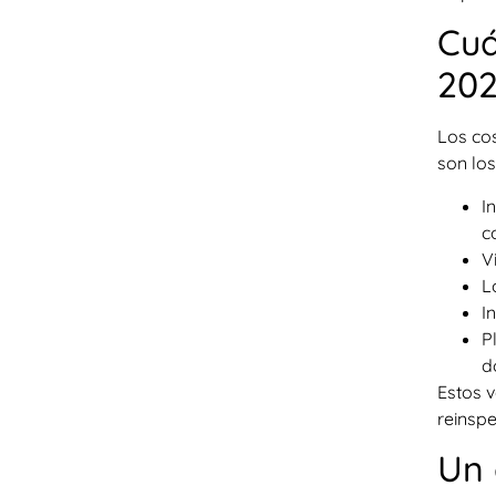
Cuá
20
Los cos
son los
I
c
V
L
I
P
d
Estos v
reinspe
Un 