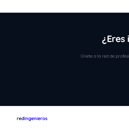
¿Eres 
Únete a la red de profe
red
ingenieros