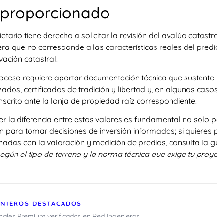
proporcionado
ietario tiene derecho a solicitar la revisión del avalúo catast
ra que no corresponde a las características reales del pred
ación catastral.
roceso requiere aportar documentación técnica que sustente 
zados, certificados de tradición y libertad y, en algunos cas
inscrito ante la lonja de propiedad raíz correspondiente.
r la diferencia entre estos valores es fundamental no solo pa
 para tomar decisiones de inversión informadas; si quieres 
onadas con la valoración y medición de predios, consulta la 
según el tipo de terreno y la norma técnica que exige tu proy
ENIEROS DESTACADOS
onales Premium verificados en Red Ingenieros