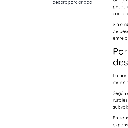
desproporcionado
pesos y
concep
Sin em
de peso
entre 
Por
des
La nor
munici
Según c
rurale
subvalo
En zon
expansi