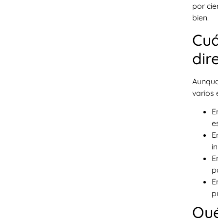
por cie
bien.
Cuá
dir
Aunque 
varios 
E
e
E
i
E
p
E
p
Qué