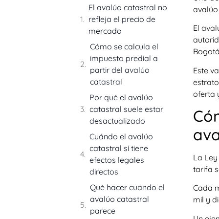
El avalúo catastral no
avalúo 
refleja el precio de
El aval
mercado
autorid
Cómo se calcula el
Bogotá
impuesto predial a
partir del avalúo
Este v
catastral
estrato
oferta 
Por qué el avalúo
catastral suele estar
Cóm
desactualizado
ava
Cuándo el avalúo
catastral sí tiene
La Ley 
efectos legales
tarifa 
directos
Qué hacer cuando el
Cada mu
avalúo catastral
mil y d
parece
Un ejem