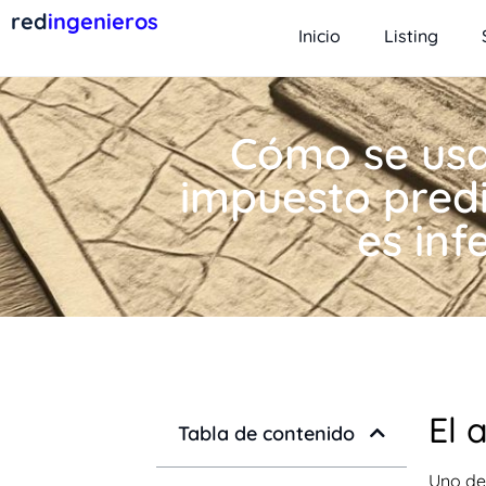
red
ingenieros
Inicio
Listing
Cómo se usa 
impuesto predi
es inf
El 
Tabla de contenido
Uno de