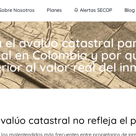
Sobre Nosotros
Planes
Alertas SECOP
Blog
el avalúo catastral par
al en Colombia y por q
erior al valor real del i
avalúo catastral no refleja el
 los malentendidos más frecuentes entre propietarios de inm