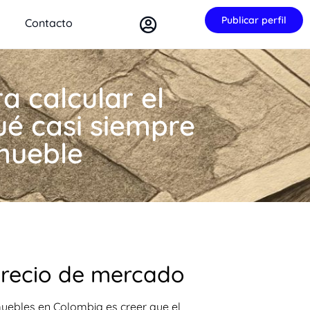
Publicar perfil
Contacto
a calcular el
ué casi siempre
nmueble
 precio de mercado
uebles en Colombia es creer que el