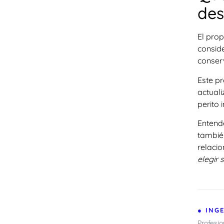
des
El prop
conside
conserv
Este p
actuali
perito 
Entende
también
relaci
elegir 
● ING
Profesi