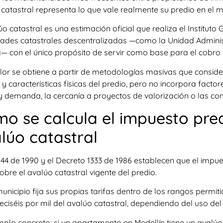
catastral representa lo que vale realmente su predio en el 
úo catastral es una estimación oficial que realiza el Instituto
ades catastrales descentralizadas —como la Unidad Administr
— con el único propósito de servir como base para el cobro d
alor se obtiene a partir de metodologías masivas que consi
 y características físicas del predio, pero no incorpora fac
y demanda, la cercanía a proyectos de valorización o las con
o se calcula el impuesto predi
lúo catastral
44 de 1990 y el Decreto 1333 de 1986 establecen que el impue
sobre el avalúo catastral vigente del predio.
nicipio fija sus propias tarifas dentro de los rangos permiti
ieciséis por mil del avalúo catastral, dependiendo del uso del
plo concreto: si un apartamento en Medellín tiene un avalúo