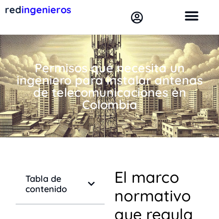
red
ingenieros
Permisos que necesita un
ingeniero para instalar antenas
de telecomunicaciones en
Colombia
El marco
Tabla de
contenido
normativo
que regula