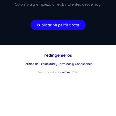
Colombia y empieza a recibir clientes desde hoy.
Publicar mi perfil gratis
xImenA
En línea ahora
red
ingenieros
Política de Privacidad y Términos y Condiciones
Desarrollado por
wave
· 2026